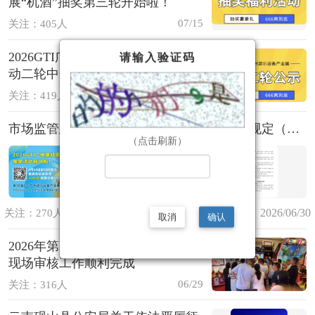
展“机酒”抽奖第三轮开始啦！
07/15
关注：405人
2026GTI广州展“机票+住宿”抽奖活
请输入验证码
动二轮中奖名单公示
07/13
关注：419人
市场监管总局就《实施价格监督员制度暂行规定（征求意见稿）》公开征求意见
（点击刷新）
2026/06/30
关注：270人/GTI神州游乐
取消
确认
2026年第四批次游戏游艺设备内容
现场审核工作顺利完成
06/29
关注：316人