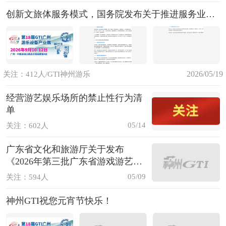
创新文旅体服务模式，国务院发布关于推进服务业扩能提质的意见
2026/05/19
关注：412人/GTI神州游乐
经营游艺娱乐场所的禁止性行为清
单
05/14
关注：602人
广东省文化和旅游厅关于发布
《2026年第三批广东省游戏游艺设
备内容审核拟通过机型机种目录》
05/09
关注：594人
的公示
神州GTI祝您元宵节快乐！