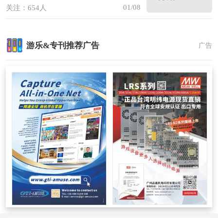
满成功
01/08
关注：654人
游乐&专刊推荐广告
广告