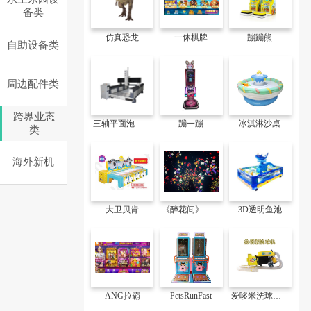
备类
仿真恐龙
一休棋牌
蹦蹦熊
自助设备类
周边配件类
跨界业态
三轴平面泡沫雕刻机
蹦一蹦
冰淇淋沙桌
类
海外新机
大卫贝肯
《醉花间》一期一会”的繁花，感受它的诞生与湮灭
3D透明鱼池
ANG拉霸
PetsRunFast
爱哆米洗球机(热销版)