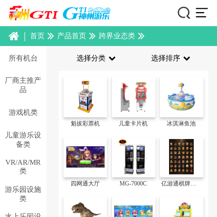
|
首页
产品首页
跨界业态类
所有机台
选择分类
选择排序
厂商主推产
品
游戏机类
魁拔彩票机
儿童卡片机
冰淇淋鱼池
儿童游乐设
备类
VR/AR/MR
类
四网通大厅
MG-7000C
亿游通棋牌游戏
游乐园设施
类
水上乐园设