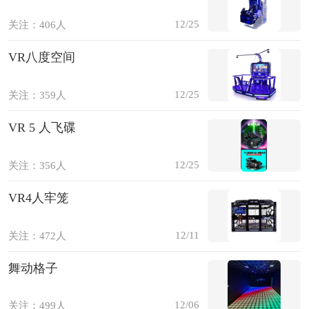
12/25
关注：406人
VR八度空间
12/25
关注：359人
VR 5 人飞碟
12/25
关注：356人
VR4人牢笼
12/11
关注：472人
舞动格子
12/06
关注：499人