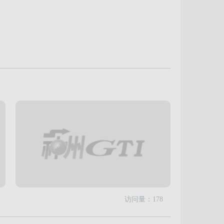
访问量：178