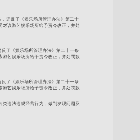
备，违反了《娱乐场所管理办法》第二十
局对该游艺娱乐场所给予责令改正，并处
违反了《娱乐场所管理办法》第二十一条
该游艺娱乐场所给予责令改正，并处罚款
违反了《娱乐场所管理办法》第二十一条
该游艺娱乐场所给予责令改正，并处罚款
各类违法违规经营行为，做到发现问题及