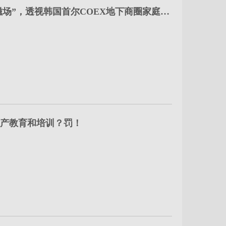
磁场”，透视韩国首尔COEX地下商圈家庭娱
生产教育和培训？罚！