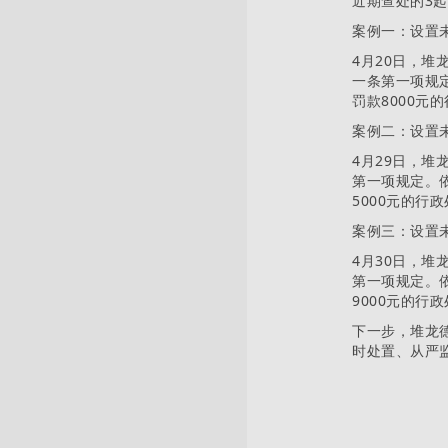
近期查处的3
案例一：设置
4月20日，
一条第一项规
罚款8000元
案例二：设置
4月29日，
第一项规定。
5000元的行
案例三：设置
4月30日，
第一项规定。
9000元的行
下一步，堆龙
时处置、从严