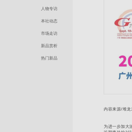
人物专访
本社动态
市场走访
新品赏析
热门新品
内容来源/堆龙
为进一步加大