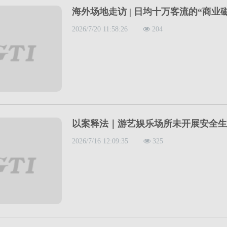
海外场地走访 | 日均十万客流的“商业
乐的场景变现闭环(上)
2026/7/20 11:58:26
204
以案释法｜游艺娱乐场所未开展安全
2026/7/16 12:09:35
325