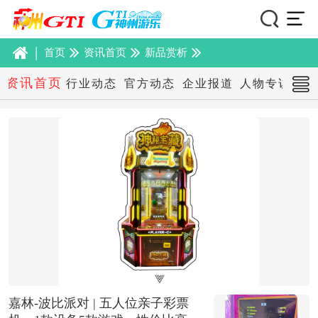
|
首页
资讯首页
新品赏析
资讯首页
行业动态
官方动态
企业报道
人物专访
本
嘉林-波比派对 | 五人位亲子彩票