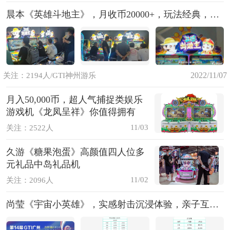
晨本《英雄斗地主》，月收币20000+，玩法经典，老少皆宜
2022/11/07
关注：2194人/GTI神州游乐
月入50,000币，超人气捕捉类娱乐
游戏机《龙凤呈祥》你值得拥有
11/03
关注：2522人
久游《糖果泡蛋》高颜值四人位多
元礼品中岛礼品机
11/02
关注：2096人
尚莹《宇宙小英雄》，实感射击沉浸体验，亲子互娱趣味无穷