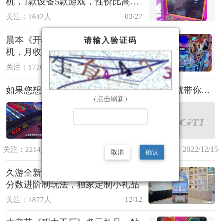
机，1款设备5款游戏，性价比高，
营收可观
03/27
关注：1642人
晨本《开心剧场X》四人位礼品
请输入验证码
机，月收币50000+，外观精美时
尚，玩法有趣简单
01/04
关注：1720人
如果您想知道什么是《快乐星球》，我现在就带你研究~
（点击刷新）
2022/12/15
关注：2214人/GTI神州游乐
取消
确认
久游全新力作《星际灌篮》，创新
分数进阶制玩法，独家定制小礼品
12/12
关注：1877人