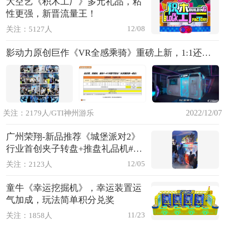
大空艺《积木工厂》多元礼品，粘
性更强，新晋流量王！
12/08
关注：5127人
影动力原创巨作《VR全感乘骑》重磅上新，1:1还原真实震撼穿梭场景，7+1高燃特效全方位感官体验
2022/12/07
关注：2179人/GTI神州游乐
广州荣翔-新品推荐《城堡派对2》
行业首创夹子转盘+推盘礼品机#广
州荣翔 #城堡派对 #星际宝珠#幸运
12/05
关注：2123人
红球
童牛《幸运挖掘机》，幸运装置运
气加成，玩法简单积分兑奖
11/23
关注：1858人