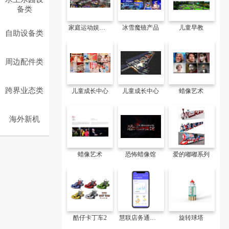
备类
家庭运动娱乐中心（运动馆）
冰雪魔镜产品
儿童早教
自助设备类
周边配件类
跨界业态类
儿童成长中心
儿童成长中心
蜡像艺术
海外新机
蜡像艺术
恐怖蜡像馆
爱的嘟嘟系列
酷仔卡丁车2
慧联店务通（APP）
旋转球塔