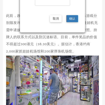
此前，政府曾提议为抓娃娃机、弹珠机和有奖娱乐游戏分
取消
确认
别颁发许可证。香港高等法院于
年裁定，抓娃娃机无
2022
需申请娱乐牌照，但根据新规，经营者必须展示牌照、持
牌人的联系方式以及防沉迷标语。目前，单件奖品的价值
不得超过
港元（
美元）。据估计，香港约有
300
38.30
家抓娃娃机场馆和
家弹珠机场馆。
2,000
200