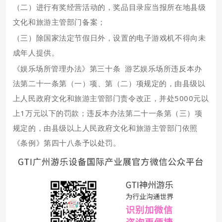
（二）进行有奖经营活动的，奖品目录应当报所在地县级
文化和旅游主管部门备案；
（三）除国家法定节假日外，设置的电子游戏机不得向未
成年人提供。
《娱乐场所管理办法》
第三十条 游艺娱乐场所违反本办
法第二十一条第（一）项、第（二）项规定的，由县级以
上人民政府文化和旅游主管部门责令改正，并处5000元以
上1万元以下的罚款；违反本办法第二十一条第（三）项
规定的，由县级以上人民政府文化和旅游主管部门依照
《条例》第四十八条予以处罚。