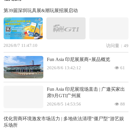
第39届深圳玩具展&潮玩展招展启动
2026/8/7 11:47:10
访问量：49
Fun Asia 印尼展展商+展品概览
2026/8/6 13:42:12
61
Fun Asia 印尼展现场直击 | 广邀买家出
席9月GTI广州展
2026/8/5 14:53:56
88
优化营商环境激发市场活力 | 多地依法清理"僵尸型"游艺娱
乐场所