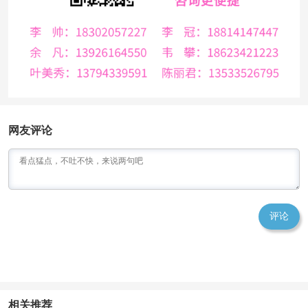
网友评论
评论
相关推荐