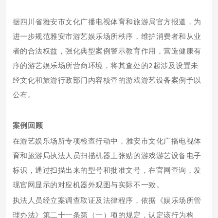
据四川省雅安市文化广播电视体育和旅游局官方报道，
为
进一步规范雅安市游艺娱乐场所秩序，维护消费者和从业
者的合法权益，强化典型案例警示教育作用，营造健康有
序的游艺娱乐场所营商环境，将其查处的2起涉及设置未
经文化和旅游行政部门内容核查的游戏游艺设备案例予以
公布。
案例回顾
在游艺娱乐场所专项检查行动中，
雅安市文化广播电视体
育和旅游局执法人员
扫描机器上张贴的游戏游艺设备电子
标识，通过扫描出来的型号和批准文号，在官网查询，发
现官网显示的对应机器外观图与实际不一致。
执法人员经立案调查取证及法律程序，依据《娱乐场所管
理办法》第二十一条第（一）项的规定，认定该行为构