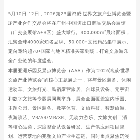
5月10日-12日，
2026第23届鸿威·世界文旅产业博览会暨
IP产业合作交易会
将在广州·中国进出口商品交易会展馆
（广交会展馆A+B区）盛大举行。
300,000m²
展出面积，
汇聚全球
4000家
知名品牌、
50,000+
文旅精品集中展示、
定向邀约
超70+国家与地区精准买家到场
，打造文旅游乐
全产业链的年度盛会。
本届亚洲乐园及景点博览会（AAA）作为“2026鸿威·世界
文旅产业博览会”的核心主题展之一，将与
景区装备、休闲
运动车、文旅灯光、民宿露营旅居、台球及设备、元宇宙
和数字文旅等专题展同期举办，
展会全面覆盖室内乐园、
主题公园、景区装备、数字体育、文旅科技、智慧旅游、
夜游演艺、VR/AR/MR/XR、无动力游乐、文旅文创二消
等核心品类，
深度整合从设备研发、生产供应到项目规
划、运营落地的完整文旅产业生态链。同时重点聚焦
沉浸