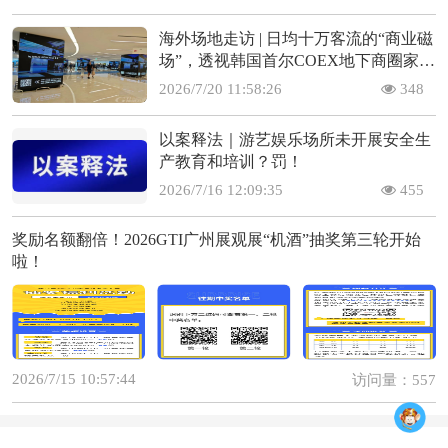
海外场地走访 | 日均十万客流的“商业磁
场”，透视韩国首尔COEX地下商圈家庭
娱乐的场景变现闭环(上)
2026/7/20 11:58:26
348
以案释法｜游艺娱乐场所未开展安全生
产教育和培训？罚！
2026/7/16 12:09:35
455
奖励名额翻倍！2026GTI广州展观展“机酒”抽奖第三轮开始
啦！
2026/7/15 10:57:44
访问量：557