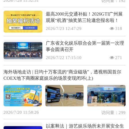
2026/7/28 11:52:31
访问量：192
最高2000元交通补贴！2026GTI广州展
观展“机酒”抽奖第三轮邀您报名啦！
2026/7/23 12:47:29
318
广东省文化娱乐联合会第一届第一次理
事会圆满召开
2026/7/22 17:15:10
271
海外场地走访 | 日均十万客流的“商业磁场”，透视韩国首尔
COEX地下商圈家庭娱乐的场景变现闭环(上)
2026/7/20 11:58:26
访问量：299
以案释法｜游艺娱乐场所未开展安全生