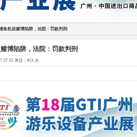
 | 捕鱼机设赌博陷阱，法院：罚款判刑
机设赌博陷阱，法院：罚款判刑
7:27:15 关注：851 人