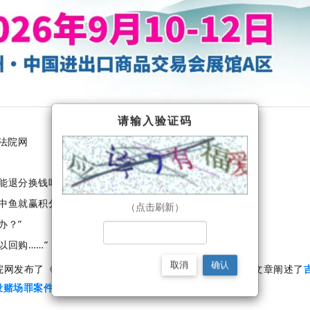
请输入验证码
法院网
能退分换钱吗？”
中鱼就赢积分，能换香烟！”
（点击刷新）
办？”
以回购……”
取消
确认
院网发布了《
桌球厅里的“捕鱼机”，竟是赌博陷阱
》一文，文章阐述了
开设赌场罪案件的依法公开宣判
，以及相关法条和警示提醒。