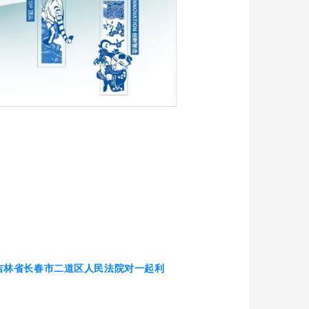
吉林省长春市二道区人民法院对一起利