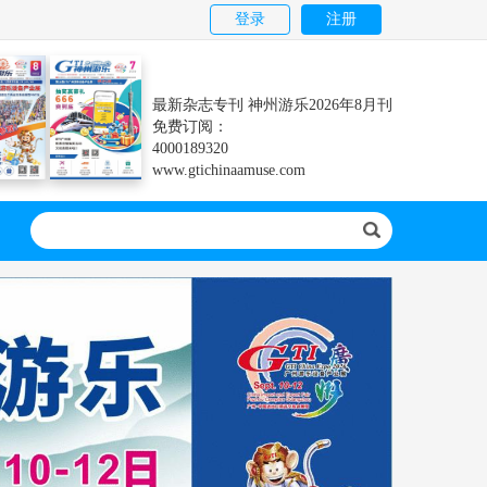
登录
注册
最新杂志专刊 神州游乐2026年8月刊
免费订阅：
4000189320
www.gtichinaamuse.com