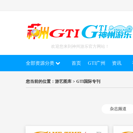
欢迎您来到神州游乐官方网站！
全部资源分类
首页
GTI广州
资讯
您当前的位置：
游艺图库
>
GTI国际专刊
杂志频道