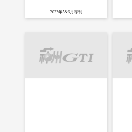
2023年5&6月專刊