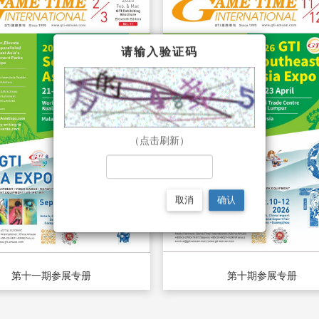
请输入验证码
（点击刷新）
取消
确认
第十一期参展专册
第十期参展专册