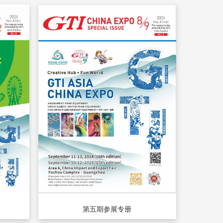
第五期参展专册