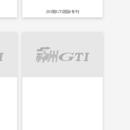
203期GTI国际专刊