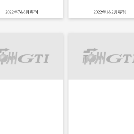
2022年7&8月專刊
2022年1&2月專刊