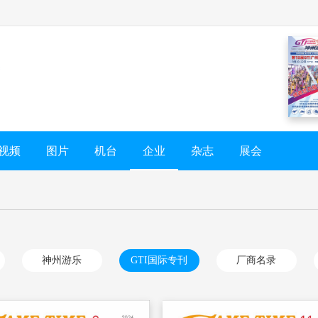
视频
图片
机台
企业
杂志
展会
神州游乐
GTI国际专刊
厂商名录