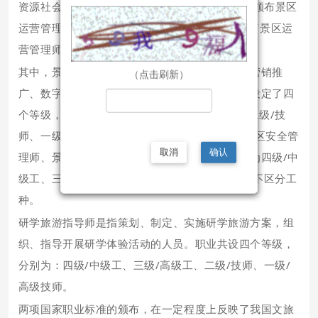
资源社会保障部办公厅 文化和旅游部办公厅关于颁布景区
运营管理师等2个国家职业标准的通知
》，制定了景区运
营管理师和研学旅游指导师两个国家职业标准。
其中，景区运营管理师是指从事景区安全管理、营销推
（点击刷新）
广、数字化管理、生态环境保护等的人员。职业设定了四
个等级，分别为：四级/中级工、三级/高级工、二级/技
师、一级/高级技师。其中，景区营销推广师、景区安全管
取消
确认
理师、景区生态环境保护师、智慧景区管理师分为四级/中
级工、三级/高级工、二级/技师，一级/高级技师不区分工
种。
研学旅游指导师是指
策划、制定、实施研学旅游方案，组
织、指导开展研学体验活动的人员。职业共设四个等级，
分别为：四级/中级工、三级/高级工、二级/技师、一级/
高级技师。
两项国家职业标准的颁布，在一定程度上反映了我国文旅