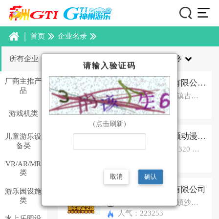
|
首页
企业名录
所有企业
选择分类
选择排序
请输入验证码
厂商主推产
广州尚莹电子科技有限公司(尚芳)
品
广州市番禺区沙湾镇古坝东村工业区骏业路28号之二
人气：255665
游戏机类
（点击刷新）
广州市（华泰）百顺动漫科技有限公司
儿童游乐设
备类
潘剑钊：13925021320 周莹：13710841399 樊妙兰：13822115591 郭雪华：18814101827 郭雪玲：13822115581 陈芷欣：13925021396 杨梦妮：13925021810 曾梓珊：13902273549 周明通：13928839940 杨茂：19802037674 陈好：19802037614 魏苹：13925021813 广州市番禺区市桥镇东环街迎新路8号星力动漫产业园E15-16号
人气：332875
VR/AR/MR
类
取消
确认
广州童牛游艺设备有限公司
游乐园设施
类
广东省广州市石基镇沙涌村金鳌街13号301
人气：223253
水上乐园设