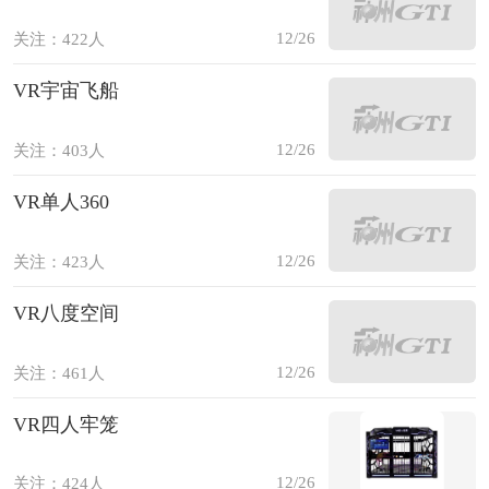
12/26
关注：422人
VR宇宙飞船
12/26
关注：403人
VR单人360
12/26
关注：423人
VR八度空间
12/26
关注：461人
VR四人牢笼
12/26
关注：424人