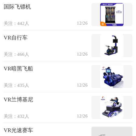
国际飞镖机
12/26
关注：442人
VR自行车
12/26
关注：466人
VR暗黑飞船
12/26
关注：435人
VR兰博基尼
12/26
关注：432人
VR光速赛车