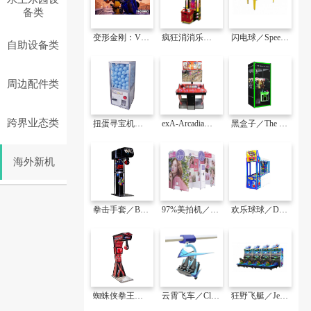
备类
变形金刚：VR入侵／Transformers:VR Invasion
疯狂消消乐／Mega Blaster
闪电球／Speedball
自助设备类
周边配件类
跨界业态类
扭蛋寻宝机／Value Gacha
exA-Arcadia电子游戏／exA-Arcadia
黑盒子／The Black Box
海外新机
拳击手套／Boxer Glove
97%美拍机／97% Beauty Cam
欢乐球球／Drop It Drop It
蜘蛛侠拳王／Boxer Spider
云霄飞车／Cloud Coaster Storm
狂野飞艇／Jet Blaster