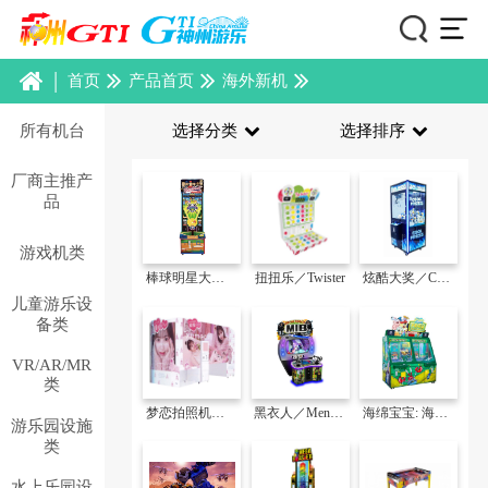
|
首页
产品首页
海外新机
所有机台
选择分类
选择排序
厂商主推产
品
游戏机类
棒球明星大对抗／Bobblehead Baseball
扭扭乐／Twister
炫酷大奖／Cool Prizes
儿童游乐设
备类
VR/AR/MR
类
梦恋拍照机／Kit Camera
黑衣人／Men in Black
海绵宝宝: 海盗比基尼岛／SpongeBob SquarePants: Pirates Bikini Bottom
游乐园设施
类
水上乐园设