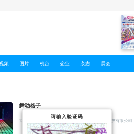
视频
图片
机台
企业
杂志
展会
舞动格子
请输入验证码
12/25/2024 4:25:07 PM
楚门视界（广州）游乐科技有限公司