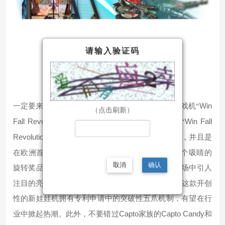
请输入验证码
Win
一定要来看看这款全新的、令人兴奋的双人礼品游戏机
“
（点击刷新）
Fall Revolution 2-Player
Win Fall
”，它准备与备受欢迎的“
Revolution
Single Player
”单人游戏一起加入该系列，并且是
2-Player
在欧洲首次亮相。双玩位（
）版本拥有两个吸睛的
取消
确认
旋转奖品展示台，展示诱人的奖品，成为任何游乐场中引人
High Five
EAG
注目的亮点。
也将在
展会首次亮相，这款开创
性的新娃娃机拥有专利申请中的突破性五爪机制，有望在行
Capto
Capto Candy
业中掀起热潮。此外，不要错过
家族的
和