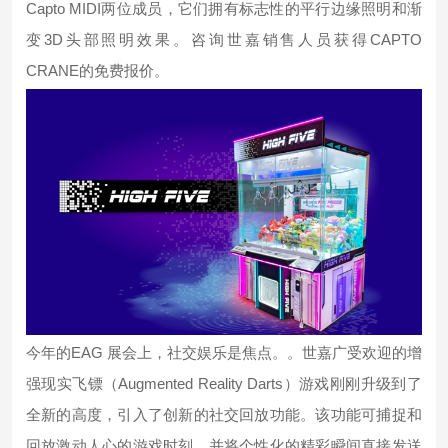
Capto MIDI
两位成员，它们拥有标志性的平行边缘照明和渐
3D
CAPTO
变
头部照明效果。咨询世嘉销售人员获得
CRANE
的免费报价。
EAG
今年的
展会上，社交娱乐
是焦点
。。
世嘉
广受欢迎的增
Augmented Reality Darts
强现实飞镖
（
）
游戏刚刚升级到了
全新的高度，引入了创新的社交
回放
功能。该功能可捕捉和
回放
激动人心的游戏时刻，并将个性化的精彩瞬间直接发送