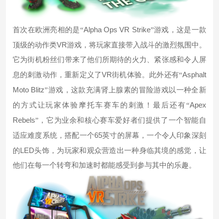
Alpha Ops VR Strike
首次在欧洲亮相的是
“
”游戏，这是一款
VR
顶级的动作类
游戏，将玩家直接带入战斗的激烈氛围中。
它为街机粉丝们带来了他们所期待的火力、紧张感和令人屏
VR
Asphalt
息的刺激动作，重新定义了
街机体验。此外还有“
Moto Blitz
”游戏，这款充满肾上腺素的冒险游戏以一种全新
Apex
的方式让玩家体验摩托车赛车的刺激！最后还有“
Rebels
”，它为业余和核心赛车爱好者们提供了一个智能自
65
适应难度系统，搭配一个
英寸的屏幕，一个令人印象深刻
LED
的
头饰，为玩家和观众营造出一种身临其境的感觉，让
他们在每一个转弯和加速时都能感受到参与其中的乐趣。