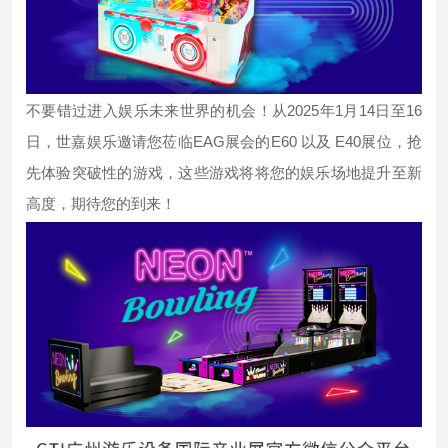
2025
1
14
16
不要错过进入娱乐未来世界的机会！从
年
月
日至
EAG
E60
E40
日，世嘉娱乐邀请您莅临
展会的
以及
展位，
抢
先
体验突破性的游戏，这些游戏将
将您的娱乐场地提升至新
高度，
期待您的到来！