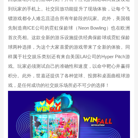
到
玩家
的手机上。社交
回放功能
提升了现场体验，让每个飞
镖游戏都令人难忘且适合所有年龄段的玩家。此外，
美国
领
ICE
Neon Bowling
先制造商
公司
的霓虹保龄球
（
）
也在欧洲
首次亮相。这款全新的游乐设施提供经典保龄球或霓虹保龄
球两种选择，为这个大家喜爱的游戏带来了全新的体验。同
LAI
Hyper Pitch
样属于社交娱乐类别
还有
来自
美国
公司
的
游
戏
。玩家必须测试自己的准确性和速度，以命中靶心井赢得
积分。此外，
世嘉
还提供了各种篮球、投掷和
桌面
曲棍球游
戏，是任何成功的社交娱乐场所必不可少的选择！