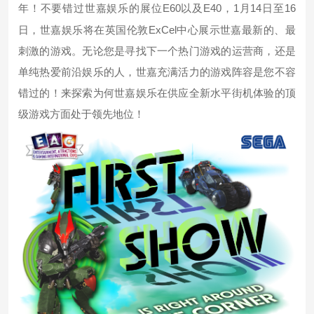
E60
E40
1
14
16
年！不要错过世嘉娱乐的展位
以及
，
月
日至
ExCel
日，世嘉娱乐将在英国伦敦
中心展示世嘉最新的、最
刺激的游戏。无论您是寻找下一个热门游戏的运营商，还是
单纯热爱前沿娱乐的人，世嘉充满活力的游戏阵容是您不容
错过的！来探索为何世嘉娱乐在供应全新水平街机体验的顶
级游戏方面处于领先地位！