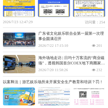
2026/7/23 12:47:29
访问量：254
广东省文化娱乐联合会第一届第一次理
事会圆满召开
2026/7/22 17:15:10
201
海外场地走访 | 日均十万客流的“商业磁
场”，透视韩国首尔COEX地下商圈家庭
娱乐的场景变现闭环(上)
2026/7/20 11:58:26
232
以案释法｜游艺娱乐场所未开展安全生产教育和培训？罚！