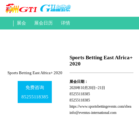
|
展会
展会日历
详情
Sports Betting East Africa+
2020
Sports Betting East Africa+ 2020
展会日期：
免费咨询
2020年10月20日~21日
85255118385
85255118385
85255118385
https://www.sportsbettingevents.com/sbea
info@eventus-international.com