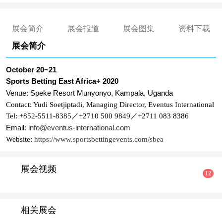
展会简介
展会报道
展会图集
资料下载
展会简介
October 20~21
Sports Betting East Africa+ 2020
Venue: Speke Resort Munyonyo, Kampala, Uganda
Contact: Yudi Soetjiptadi, Managing Director, Eventus International
Tel: +852-5511-8385／+2710 500 9849／+2711 083 8386
Email:
info@eventus-international.com
Website:
https://www.sportsbettingevents.com/sbea
展会视频
12
相关展会