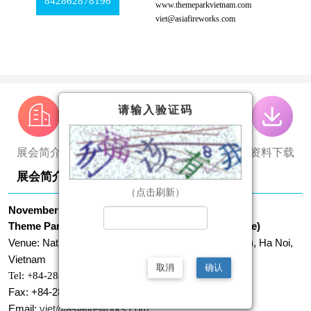
842862878196
www.themeparkvietnam.com
viet@asiafireworks.com
请输入验证码
展会简介
展会报道
参展帮助
资料下载
展会简介
（点击刷新）
November 3~6
Theme Park Vietnam Technology Meet 2020 (Online)
Venue: National Exhibition Construction Center (Necc), Ha Noi,
Vietnam
取消
确认
Tel: +84-28-6287-8196
Fax: +84-28-6287-8160
Email:
viet@asiafireworks.com