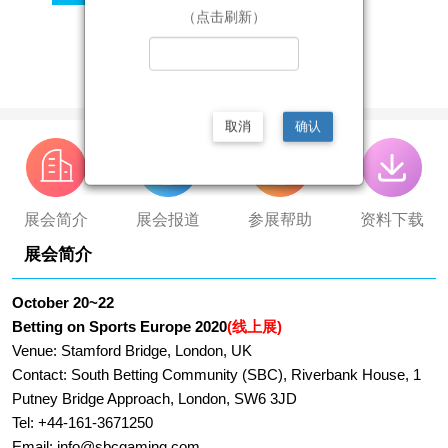
ope
（点击刷新）
info@sbcgaming.com
取消
确认
展会简介
展会报道
参展帮助
资料下载
展会简介
October 20~22
Betting on Sports Europe 2020
(
)
线上展
Venue: Stamford Bridge, London, UK
Contact: South Betting Community (SBC), Riverbank House, 1
Putney Bridge Approach, London, SW6 3JD
Tel: +44-161-3671250
Email:
info@sbcgaming.com