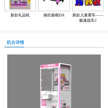
新款礼品机
疯狂曲棍DX
新款儿童赛车——
极速战车2
机台详情