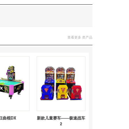
查看更多 类产品
狂曲棍DX
新款儿童赛车——极速战车
2