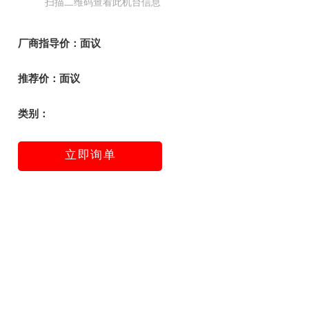
扫描二维码查看此机台信息
厂商指导价：面议
推荐价：面议
类别：
立
即
询
单