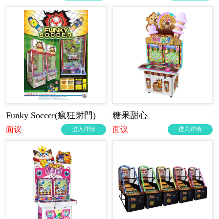
Funky Soccer(瘋狂射門)
糖果甜心
面议
面议
进入详情
进入详情