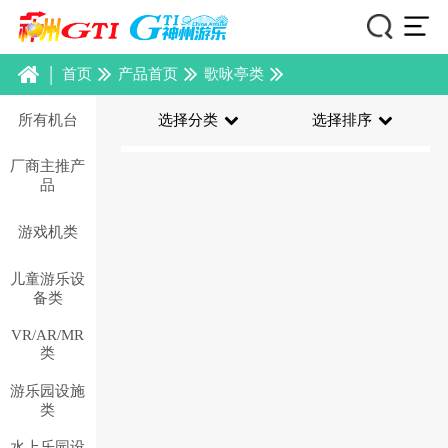
|
首页
产品首页
歌咏亭类
所有机台
选择分类
选择排序
厂商主推产
品
游戏机类
儿童游乐设
备类
VR/AR/MR
类
游乐园设施
类
水上乐园设