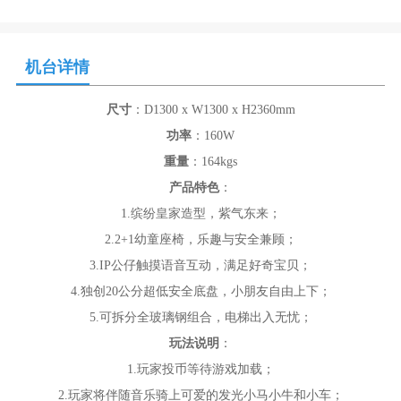
机台详情
尺寸
：D1300 x W1300 x H2360mm
功率
：160W
重量
：164kgs
产品特色
：
1.缤纷皇家造型，紫气东来；
2.2+1幼童座椅，乐趣与安全兼顾；
3.IP公仔触摸语音互动，满足好奇宝贝；
4.独创20公分超低安全底盘，小朋友自由上下；
5.可拆分全玻璃钢组合，电梯出入无忧；
玩法说明
：
1.玩家投币等待游戏加载；
2.玩家将伴随音乐骑上可爱的发光小马小牛和小车；