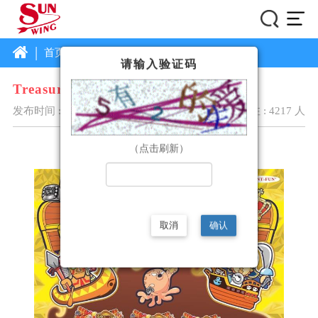
|
首页
企业首页
彩票机类
详情
请输入验证码
Treasure Hunt(航海寶藏)
发布时间 :2020/5/21 9:45:17
关注 : 4217 人
（点击刷新）
取消
确认