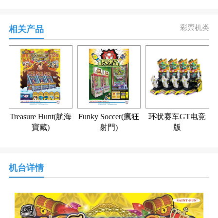
彩票机类
相关产品
Treasure Hunt(航海
Funky Soccer(瘋狂
环状赛车GT电竞
寶藏)
射門)
版
机台详情