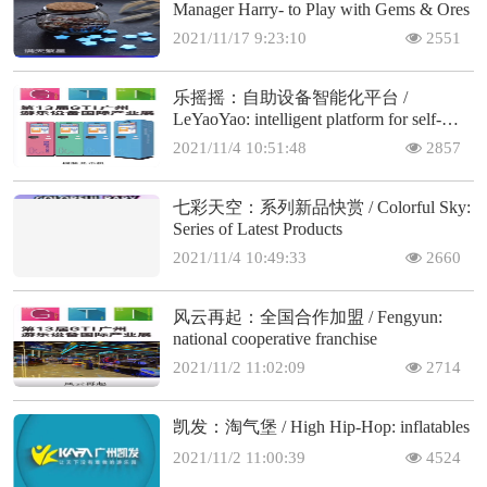
Manager Harry- to Play with Gems & Ores
2021/11/17 9:23:10
2551
乐摇摇：自助设备智能化平台 /
LeYaoYao: intelligent platform for self-
service machines
2021/11/4 10:51:48
2857
七彩天空：系列新品快赏 / Colorful Sky:
Series of Latest Products
2021/11/4 10:49:33
2660
风云再起：全国合作加盟 / Fengyun:
national cooperative franchise
2021/11/2 11:02:09
2714
凯发：淘气堡 / High Hip-Hop: inflatables
2021/11/2 11:00:39
4524