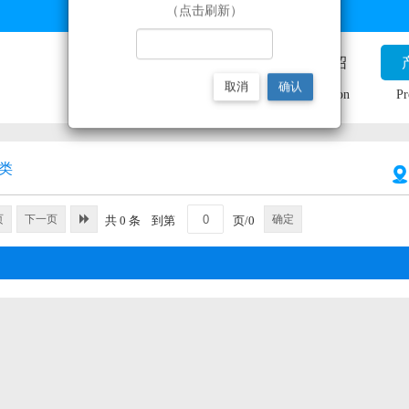
（点击刷新）
企业首页
公司介绍
取消
确认
Home
Introduction
Pr
类
页
下一页
确定
共 0 条
到第
页/0