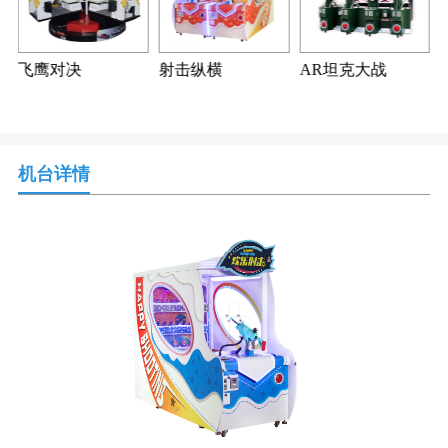
飞鹰对决
射击纵横
AR坦克大战
机台详情