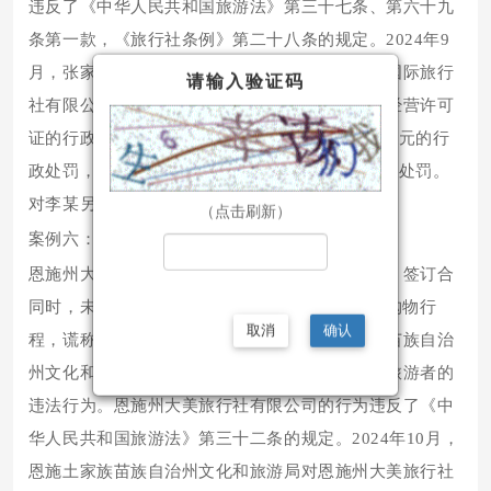
违反了《中华人民共和国旅游法》第三十七条、第六十九
条第一款，《旅行社条例》第二十八条的规定。2024年9
月，张家界市文化旅游广电体育局对湖南三湘行国际旅行
请输入验证码
社有限公司作出没收违法所得、吊销旅行社业务经营许可
证的行政处罚，对法定代表人宋某作出罚款28000元的行
政处罚，对工作人员肖某作出罚款28000元的行政处罚。
对李某另案处理。
（点击刷新）
案例六：旅行社误导游客消费且拒不改正案
恩施州大美旅行社有限公司工作人员向游客宣传、签订合
同时，未告知旅游行程包含“和氏璧珠宝中心”等购物行
取消
确认
程，谎称旅行社有金牌导游。此前，恩施土家族苗族自治
州文化和旅游局已责令该社改正虚假宣传、误导旅游者的
违法行为。恩施州大美旅行社有限公司的行为违反了《中
华人民共和国旅游法》第三十二条的规定。2024年10月，
恩施土家族苗族自治州文化和旅游局对恩施州大美旅行社