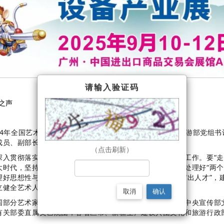
请输入验证码
之声
2024年全国艺术创作工作会议在广东省广州市召开。文化和旅游部党组
成员、副部长卢映川，广东省副省长刘红兵出席会议。
（点击刷新）
深入贯彻落实习近平文化思想，扎实做好文艺创作生产各项工作。要“走
大时代，坚持以人民为中心的创作导向，把好意识形态关、处理好“两个效
理好思想性与艺术性的关系，改进艺术表达的方式方法。要“出人才”，
立健全艺术人才选拔、培养、使用、评价机制。
取消
确认
国部分艺术家开展座谈交流，并分享创作心得和工作经验。中央宣传部
有关部委直属文艺院团，各省区市、新疆生产建设兵团文化和旅游行政