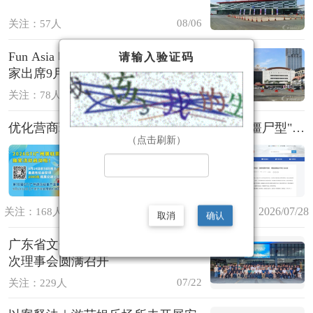
08/06
关注：57人
Fun Asia 印尼展现场直击 | 广邀买
请输入验证码
家出席9月GTI广州展
08/05
关注：78人
优化营商环境激发市场活力 | 多地依法清理"僵尸型"游艺娱乐场所
（点击刷新）
2026/07/28
关注：168人/GTI神州游乐
取消
确认
广东省文化娱乐联合会第一届第一
次理事会圆满召开
07/22
关注：229人