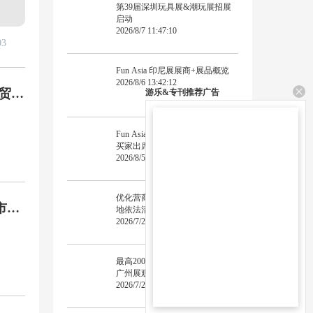
第39届深圳玩具展&潮玩展招展
启动
2026/8/7 11:47:10
3
Fun Asia 印尼展展商+展品概览
2026/8/6 13:42:12
粤贸全
游乐&专刊推荐广告
Fun Asia 印尼展现场直击 | 广邀
买家出席9月GTI广州展
2026/8/5 14:53:56
优化营商环境激发市场活力 | 多
市场
地依法清理"僵尸型"游艺娱乐场
所
2026/7/28 11:52:31
最高2000元交通补贴！2026GTI
广州展观展“机酒”抽奖第三轮邀
您报名啦！
2026/7/23 12:47:29