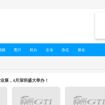
视频
图片
机台
企业
杂志
展会
业展，4月深圳盛大举办！