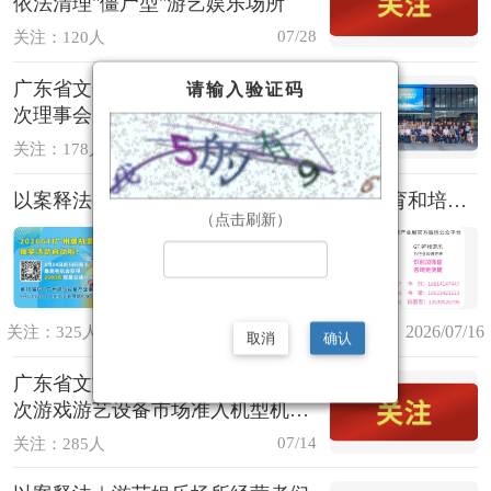
依法清理"僵尸型"游艺娱乐场所
07/28
关注：120人
广东省文化娱乐联合会第一届第一
请输入验证码
次理事会圆满召开
07/22
关注：178人
以案释法｜游艺娱乐场所未开展安全生产教育和培训？罚！
（点击刷新）
2026/07/16
关注：325人/GTI神州游乐
取消
确认
广东省文旅厅印发《2026年第四批
次游戏游艺设备市场准入机型机种
目录》
07/14
关注：285人