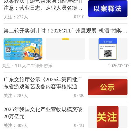
以案释法｜游艺娱乐场所经营者们
注意：营业日志、从业人员名簿，
缺一不可！
07/10
关注：277人
第二轮开奖倒计时！2026GTI广州展观展“机酒”抽奖活动火热进行中~
2026/07/07
关注：311人/GTI神州游乐
广东文旅厅公示《2026年第四批广
东省游戏游艺设备内容审核拟通过
机型机种目录》
07/06
关注：285人
2025年我国文化产业营收规模突破
20万亿元
07/01
关注：309人