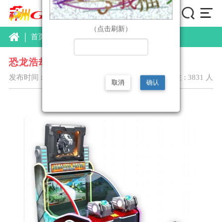
（点击刷新）
|
首页
产品中心
模拟机类
详情
恐龙浩劫
发布时间 :2020/5/27 10:19:48
关注 : 3831 人
取消
确认