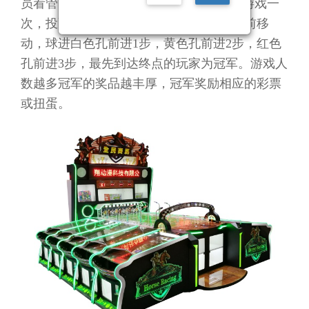
员看管！适合多人互动，建议投币5-10币游戏一
次，投币后开始弹球，球进入孔内使马向前移
动，球进白色孔前进1步，黄色孔前进2步，红色
孔前进3步，最先到达终点的玩家为冠军。游戏人
数越多冠军的奖品越丰厚，冠军奖励相应的彩票
或扭蛋。