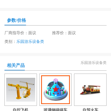
参数/价格
厂商指导价：面议
推荐价：面议
类别：
乐园游乐设备类
乐园游乐设备类
相关产品
玻璃钢碰碰车
自驾火车
蒸汽电动火车