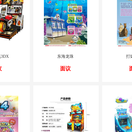
3DX
东海龙珠
打
议
面议