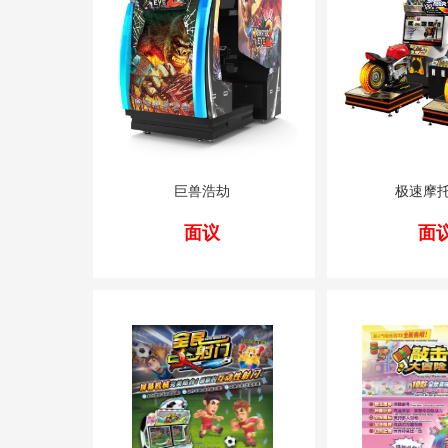
巨兽浩劫
极速摩托
面议
面