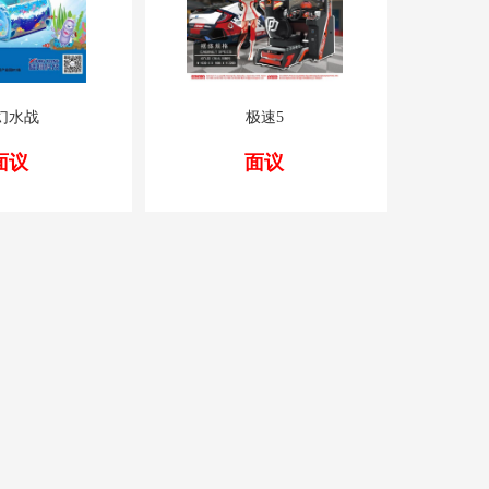
幻水战
极速5
面议
面议