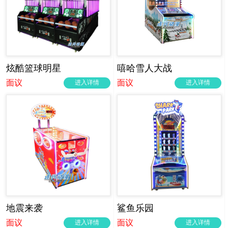
炫酷篮球明星
嘻哈雪人大战
面议
面议
进入详情
进入详情
地震来袭
鲨鱼乐园
面议
面议
进入详情
进入详情