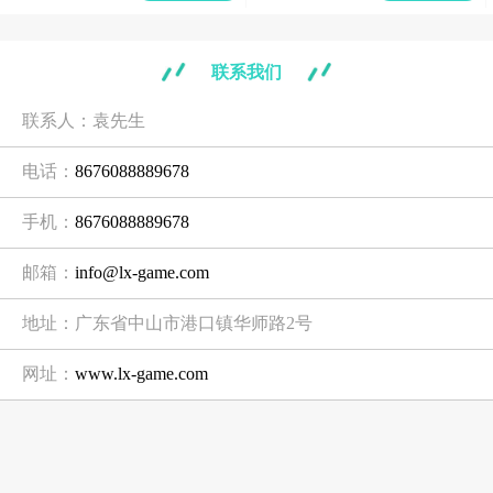
联系我们
联系人：袁先生
电话：
8676088889678
手机：
8676088889678
邮箱：
info@lx-game.com
地址：广东省中山市港口镇华师路2号
网址：
www.lx-game.com