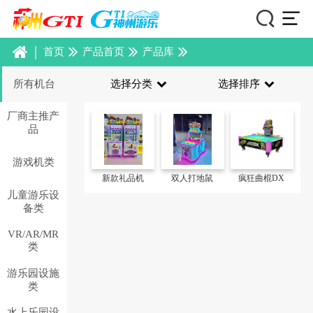
|
首页
产品首页
产品库
所有机台
选择分类
选择排序
厂商主推产
品
游戏机类
新款礼品机
双人打地鼠
疯狂曲棍DX
儿童游乐设
备类
VR/AR/MR
类
游乐园设施
类
水上乐园设